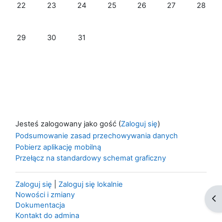
Brak wydarzeń, poniedziałek, 22 lipca
Brak wydarzeń, wtorek, 23 lipca
Brak wydarzeń, środa, 24 lipca
Brak wydarzeń, czwartek, 25 lipca
Brak wydarzeń, piątek, 26
Brak wydarzeń, s
Brak wyd
22
23
24
25
26
27
28
Brak wydarzeń, poniedziałek, 29 lipca
Brak wydarzeń, wtorek, 30 lipca
Brak wydarzeń, środa, 31 lipca
29
30
31
Jesteś zalogowany jako gość (
Zaloguj się
)
Podsumowanie zasad przechowywania danych
Pobierz aplikację mobilną
Przełącz na standardowy schemat graficzny
Zaloguj się
|
Zaloguj się lokalnie
Nowości i zmiany
Ot
Dokumentacja
Kontakt do admina