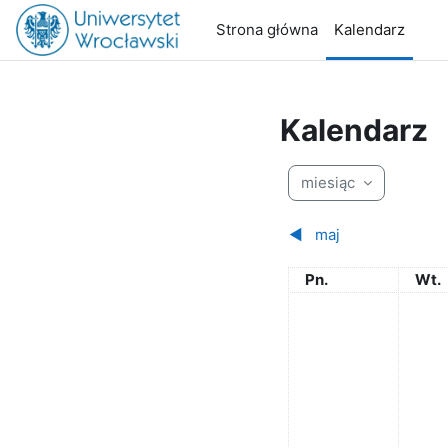
Przejdź do głównej zawartości
Strona główna
Kalendarz
Kalendarz
miesiąc
◀︎
maj
Poniedziałek
Wto
Pn.
Wt.