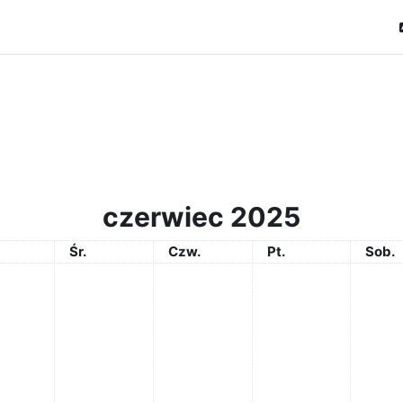
czerwiec 2025
rek
Środa
Czwartek
Piątek
Sobo
Śr.
Czw.
Pt.
Sob.