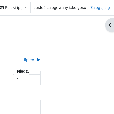
Polski ‎(pl)‎
Jesteś zalogowany jako gość
Zaloguj się
Ot
lipiec
▶︎
ta
Niedziela
Niedz.
Brak wydarzeń, niedziela, 1 czerwca
1