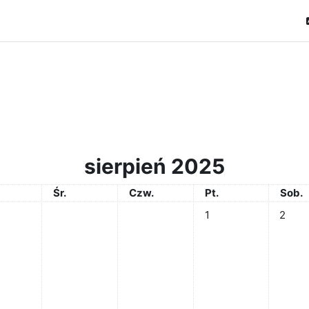
sierpień 2025
rek
Środa
Czwartek
Piątek
Sobo
Śr.
Czw.
Pt.
Sob.
Brak wydarzeń, piątek, 
Brak wy
1
2