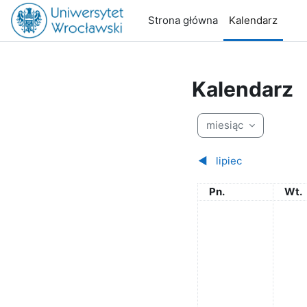
Przejdź do głównej zawartości
Strona główna
Kalendarz
Kalendarz
miesiąc
◀︎
lipiec
Poniedziałek
Wto
Pn.
Wt.