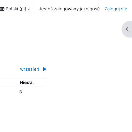
Polski ‎(pl)‎
Jesteś zalogowany jako gość
Zaloguj się
Ot
wrzesień
▶︎
ta
Niedziela
Niedz.
1 sierpnia
darzeń, sobota, 2 sierpnia
Brak wydarzeń, niedziela, 3 sierpnia
3