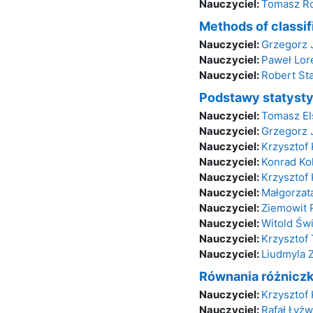
Nauczyciel:
Tomasz Ro
Methods of classif
Nauczyciel:
Grzegorz J
Nauczyciel:
Paweł Lor
Nauczyciel:
Robert St
Podstawy statysty
Nauczyciel:
Tomasz El
Nauczyciel:
Grzegorz J
Nauczyciel:
Krzysztof
Nauczyciel:
Konrad Ko
Nauczyciel:
Krzysztof
Nauczyciel:
Małgorza
Nauczyciel:
Ziemowit 
Nauczyciel:
Witold Św
Nauczyciel:
Krzysztof 
Nauczyciel:
Liudmyla 
Równania różnicz
Nauczyciel:
Krzysztof
Nauczyciel:
Rafał Łyż