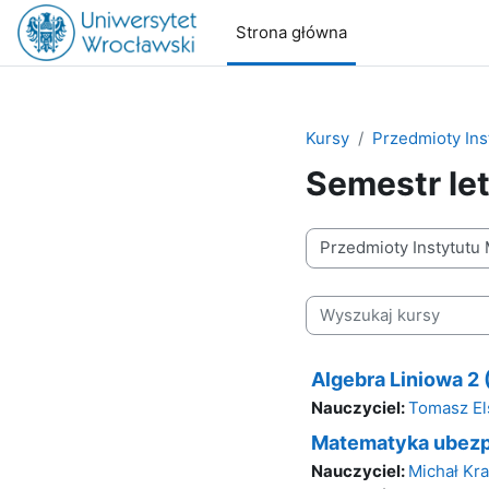
Przejdź do głównej zawartości
Strona główna
Kursy
Przedmioty In
Semestr le
Kategorie kursów
Wyszukaj kursy
Algebra Liniowa 2
Nauczyciel:
Tomasz El
Matematyka ubezp
Nauczyciel:
Michał Kr