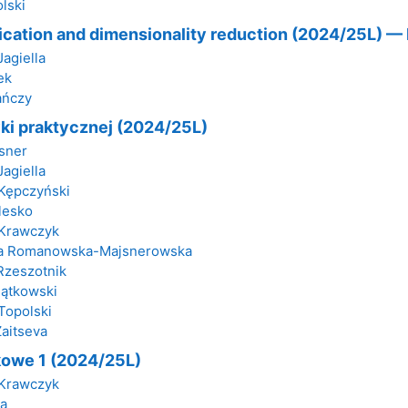
lski
ication and dimensionality reduction (2024/25L) — 
agiella
ek
ańczy
ki praktycznej (2024/25L)
sner
agiella
 Kępczyński
lesko
 Krawczyk
ta Romanowska-Majsnerowska
Rzeszotnik
iątkowski
Topolski
Zaitseva
kowe 1 (2024/25L)
 Krawczyk
wa