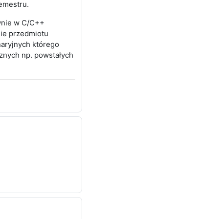
emestru.
wnie w C/C++
mie przedmiotu
aryjnych którego
znych np. powstałych