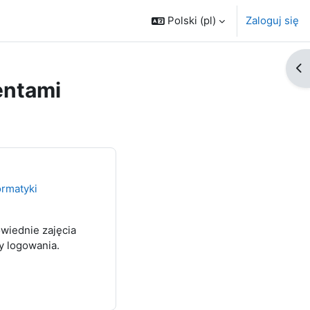
Polski ‎(pl)‎
Zaloguj się
Ot
entami
ormatyki
wiednie zajęcia
y logowania.