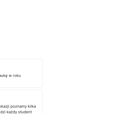
rsy
aukę w roku
kazji poznamy kilka
ędzi każdy student