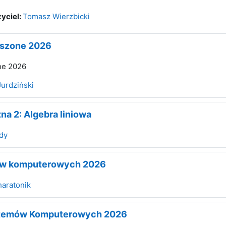
yciel:
Tomasz Wierzbicki
oszone 2026
ne 2026
urdziński
a 2: Algebra liniowa
udy
ów komputerowych 2026
haratonik
stemów Komputerowych 2026