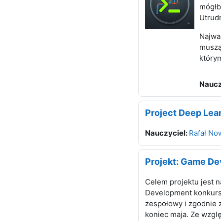
mógłby
Utrud
Najważ
muszą
który
Naucz
Project Deep Lea
Nauczyciel:
Rafał No
Projekt: Game D
Celem projektu jest 
Development konkur
zespołowy i zgodnie 
koniec maja. Ze wzgl