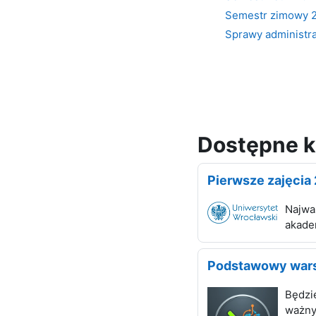
Semestr zimowy 
Sprawy administr
Dostępne k
Pierwsze zajęcia
Najwa
akade
Podstawowy wars
Będzi
ważnyc