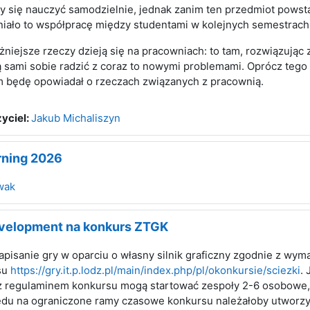
 się nauczyć samodzielnie, jednak zanim ten przedmiot powstał,
niało to współpracę między studentami w kolejnych semestrach
niejsze rzeczy dzieją się na pracowniach: to tam, rozwiązując 
 sami sobie radzić z coraz to nowymi problemami. Oprócz tego 
m będę opowiadał o rzeczach związanych z pracownią.
yciel:
Jakub Michaliszyn
rning 2026
wak
evelopment na konkurs ZTGK
napisanie gry w oparciu o własny silnik graficzny zgodnie z w
su
https://gry.it.p.lodz.pl/main/index.php/pl/okonkursie/sciezki
. 
z regulaminem konkursu mogą startować zespoły 2-6 osobowe, 
ędu na ograniczone ramy czasowe konkursu należałoby utworzy