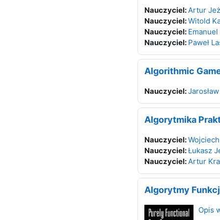
Nauczyciel:
Artur Je
Nauczyciel:
Witold K
Nauczyciel:
Emanuel 
Nauczyciel:
Paweł La
Algorithmic Gam
Nauczyciel:
Jarosław
Algorytmika Prak
Nauczyciel:
Wojciech
Nauczyciel:
Łukasz J
Nauczyciel:
Artur Kr
Algorytmy Funkcj
Opis 