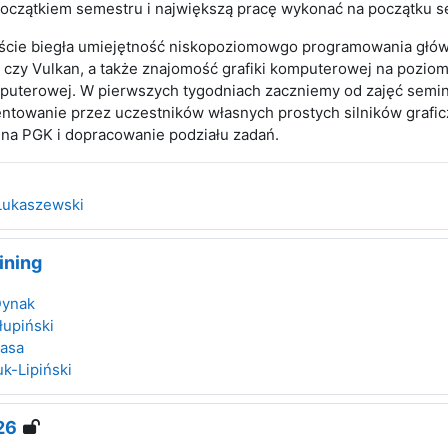
początkiem semestru i największą pracę wykonać na początku s
ście biegła umiejętność niskopoziomowgo programowania głó
czy Vulkan, a także znajomość grafiki komputerowej na pozio
puterowej. W pierwszych tygodniach zaczniemy od zajęć semin
ntowanie przez uczestników własnych prostych silników grafic
w na PGK i dopracowanie podziału zadań.
Łukaszewski
ining
Dynak
łupiński
lasa
k-Lipiński
26