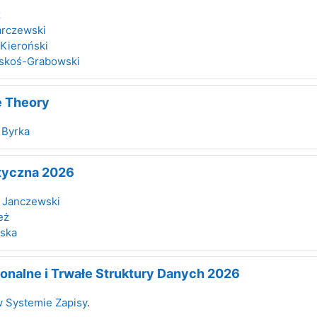
ż
arczewski
Kieroński
skoś-Grabowski
e Theory
 Byrka
tyczna 2026
 Janczewski
eż
aska
onalne i Trwałe Struktury Danych 2026
w Systemie Zapisy
.