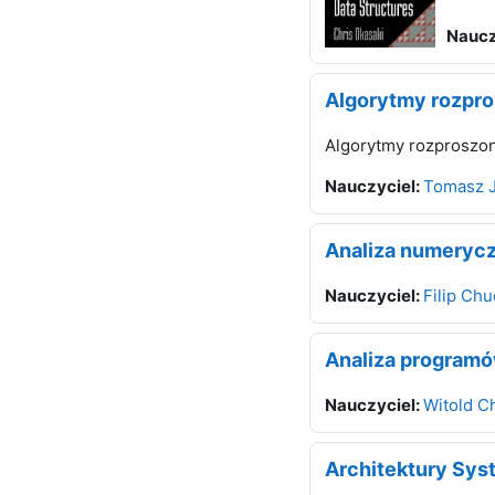
Naucz
Algorytmy rozpr
Algorytmy rozproszo
Nauczyciel:
Tomasz J
Analiza numeryczn
Nauczyciel:
Filip Ch
Analiza program
Nauczyciel:
Witold C
Architektury Sy