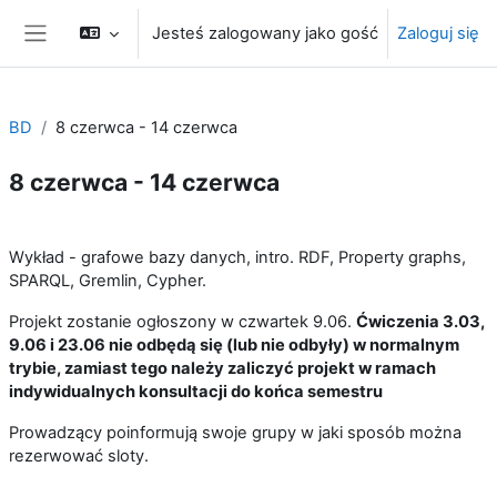
Przejdź do głównej zawartości
Jesteś zalogowany jako gość
Zaloguj się
Panel boczny
BD
8 czerwca - 14 czerwca
8 czerwca - 14 czerwca
Przegląd sekcji
Wykład - grafowe bazy danych, intro. RDF, Property graphs,
SPARQL, Gremlin, Cypher.
Projekt zostanie ogłoszony w czwartek 9.06.
Ćwiczenia 3.03,
9.06 i 23.06 nie odbędą się (lub nie odbyły) w normalnym
trybie, zamiast tego należy zaliczyć projekt w ramach
indywidualnych konsultacji do końca semestru
Prowadzący poinformują swoje grupy w jaki sposób można
rezerwować sloty.