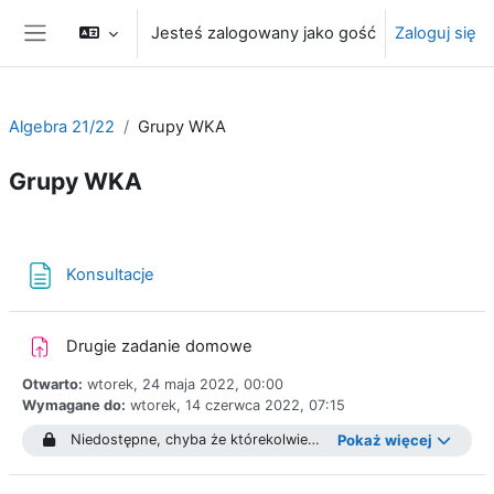
Przejdź do głównej zawartości
Jesteś zalogowany jako gość
Zaloguj się
Panel boczny
Algebra 21/22
Grupy WKA
Grupy WKA
Przegląd sekcji
Strona
Konsultacje
Drugie zadanie domowe
Otwarto:
wtorek, 24 maja 2022, 00:00
Wymagane do:
wtorek, 14 czerwca 2022, 07:15
Niedostępne, chyba że którekolwiek z: Należysz do grupy
Pokaż więcej
WKa