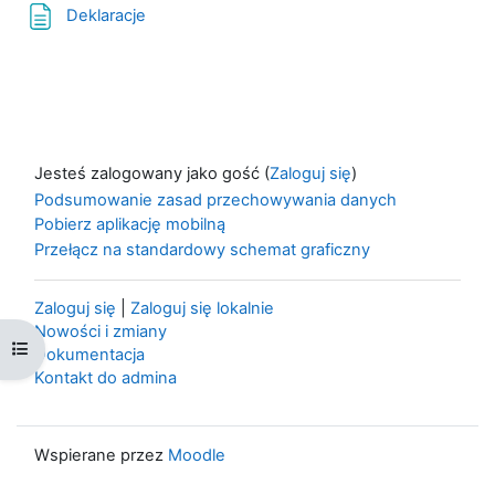
Strona
Deklaracje
Jesteś zalogowany jako gość (
Zaloguj się
)
Podsumowanie zasad przechowywania danych
Pobierz aplikację mobilną
Przełącz na standardowy schemat graficzny
Zaloguj się
|
Zaloguj się lokalnie
Nowości i zmiany
Otwórz indeks kursu
Dokumentacja
Kontakt do admina
Wspierane przez
Moodle