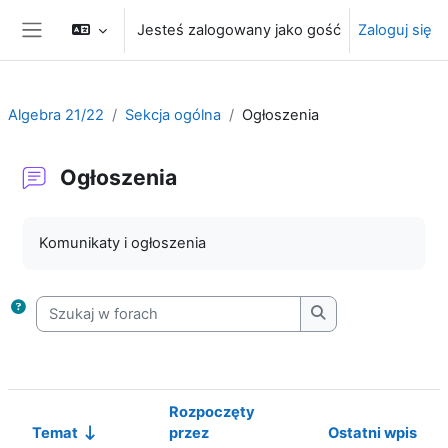
Przejdź do głównej zawartości
Jesteś zalogowany jako gość
Zaloguj się
Panel boczny
Algebra 21/22
Sekcja ogólna
Ogłoszenia
Ogłoszenia
Wymagania zaliczenia
Komunikaty i ogłoszenia
Szukaj w forach
Szukaj w forach
Rozpoczęty
Temat
przez
Ostatni wpis