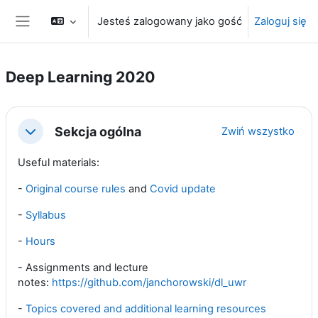
Przejdź do głównej zawartości
Jesteś zalogowany jako gość
Zaloguj się
Panel boczny
Deep Learning 2020
Przegląd sekcji
Sekcja ogólna
Zwiń wszystko
Minimalizuj
Useful materials:
-
Original course rules
and
Covid update
-
Syllabus
-
Hours
- Assignments and lecture
notes:
https://github.com/janchorowski/dl_uwr
-
Topics covered and additional learning resources