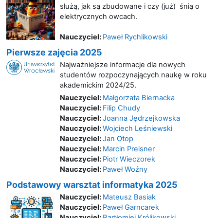
służą, jak są zbudowane i czy (już) śnią o
elektrycznych owcach.
Nauczyciel:
Paweł Rychlikowski
Pierwsze zajęcia 2025
Najważniejsze informacje dla nowych
studentów rozpoczynających naukę w roku
akademickim 2024/25.
Nauczyciel:
Małgorzata Biernacka
Nauczyciel:
Filip Chudy
Nauczyciel:
Joanna Jędrzejkowska
Nauczyciel:
Wojciech Leśniewski
Nauczyciel:
Jan Otop
Nauczyciel:
Marcin Preisner
Nauczyciel:
Piotr Wieczorek
Nauczyciel:
Paweł Woźny
Podstawowy warsztat informatyka 2025
Nauczyciel:
Mateusz Basiak
Nauczyciel:
Paweł Garncarek
Nauczyciel:
Bartłomiej Królikowski