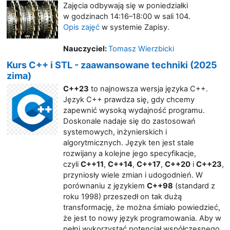
Zajęcia odbywają się w poniedziałki
w godzinach 14:16–18:00 w sali 104.
Opis zajęć
w systemie Zapisy.
Nauczyciel:
Tomasz Wierzbicki
Kurs C++ i STL - zaawansowane techniki (2025
zima)
C++23
to najnowsza wersja języka C++.
Język C++ prawdza się, gdy chcemy
zapewnić wysoką wydajność programu.
Doskonale nadaje się do zastosowań
systemowych, inżynierskich i
algorytmicznych. Język ten jest stale
rozwijany a kolejne jego specyfikacje,
czyli
C++11
,
C++14
,
C++17
,
C++20
i
C++23
,
przyniosły wiele zmian i udogodnień. W
porównaniu z językiem
C++98
(standard z
roku 1998) przeszedł on tak dużą
transformację, że można śmiało powiedzieć,
że jest to nowy język programowania. Aby w
pełni wykorzystać potencjał współczesnego