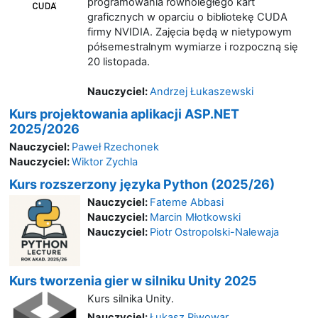
programowania równoległego kart
graficznych w oparciu o bibliotekę CUDA
firmy NVIDIA. Zajęcia będą w nietypowym
półsemestralnym wymiarze i rozpoczną się
20 listopada.
Nauczyciel:
Andrzej Łukaszewski
Kurs projektowania aplikacji ASP.NET
2025/2026
Nauczyciel:
Paweł Rzechonek
Nauczyciel:
Wiktor Zychla
Kurs rozszerzony języka Python (2025/26)
Nauczyciel:
Fateme Abbasi
Nauczyciel:
Marcin Młotkowski
Nauczyciel:
Piotr Ostropolski-Nalewaja
Kurs tworzenia gier w silniku Unity 2025
Kurs silnika Unity.
Nauczyciel:
Łukasz Piwowar