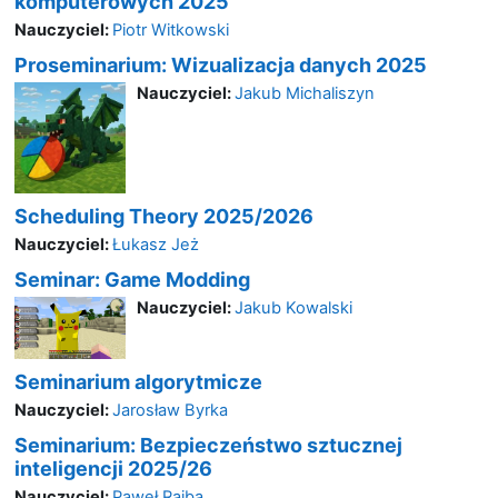
komputerowych 2025
Nauczyciel:
Piotr Witkowski
Proseminarium: Wizualizacja danych 2025
Nauczyciel:
Jakub Michaliszyn
Scheduling Theory 2025/2026
Nauczyciel:
Łukasz Jeż
Seminar: Game Modding
Nauczyciel:
Jakub Kowalski
Seminarium algorytmicze
Nauczyciel:
Jarosław Byrka
Seminarium: Bezpieczeństwo sztucznej
inteligencji 2025/26
Nauczyciel:
Paweł Rajba