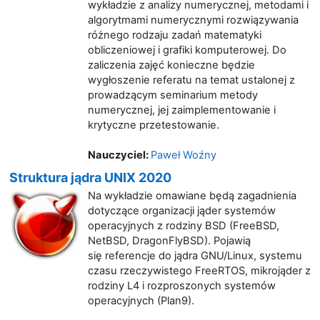
wykładzie z analizy numerycznej, metodami i
algorytmami numerycznymi rozwiązywania
różnego rodzaju zadań matematyki
obliczeniowej i grafiki komputerowej. Do
zaliczenia zajęć konieczne będzie
wygłoszenie referatu na temat ustalonej z
prowadzącym seminarium metody
numerycznej, jej zaimplementowanie i
krytyczne przetestowanie.
Nauczyciel:
Paweł Woźny
Struktura jądra UNIX 2020
Na wykładzie omawiane będą zagadnienia
dotyczące organizacji jąder systemów
operacyjnych z rodziny BSD (FreeBSD,
NetBSD, DragonFlyBSD). Pojawią
się referencje do jądra GNU/Linux, systemu
czasu rzeczywistego FreeRTOS, mikrojąder z
rodziny L4 i rozproszonych systemów
operacyjnych (Plan9).