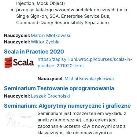
Injection, Mock Object)
przegląd katalogu wzorców architektonicznych (m.in.
Single Sign-on, SOA, Enterprise Service Bus,
Command-Query Responsibility Separation)
Nauczyciel:
Marcin Młotkowski
Nauczyciel:
Wiktor Zychla
Scala in Practice 2020
https://zapisy.ii.uni.wroc.pl/courses/scala-in-
practice-201920-letni
Nauczyciel:
Michał Kowalczykiewicz
Seminarium Testowanie oprogramowania
Nauczyciel:
Leszek Grocholski
Seminarium: Algorytmy numeryczne i graficzne
Seminarium jest rozszerzeniem wykładu z
analizy numerycznej. Jego celem jest
zapoznanie uczestników z nowymi oraz z
klasycznymi, ale nieomawianymi na