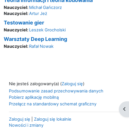
Teoria informacji i teoria kodowania
Nauczyciel:
Michał Gańczorz
Nauczyciel:
Artur Jeż
Testowanie gier
Nauczyciel:
Leszek Grocholski
Warsztaty Deep Learning
Nauczyciel:
Rafał Nowak
Nie jesteś zalogowany(a) (
Zaloguj się
)
Podsumowanie zasad przechowywania danych
Pobierz aplikację mobilną
Przełącz na standardowy schemat graficzny
Ot
Zaloguj się
|
Zaloguj się lokalnie
Nowości i zmiany