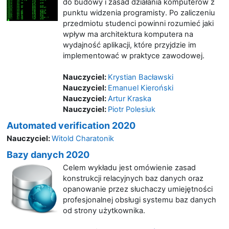
do budowy i zasad działania komputerów z
punktu widzenia programisty. Po zaliczeniu
przedmiotu studenci powinni rozumieć jaki
wpływ ma architektura komputera na
wydajność aplikacji, które przyjdzie im
implementować w praktyce zawodowej.
Nauczyciel:
Krystian Bacławski
Nauczyciel:
Emanuel Kieroński
Nauczyciel:
Artur Kraska
Nauczyciel:
Piotr Polesiuk
Automated verification 2020
Nauczyciel:
Witold Charatonik
Bazy danych 2020
Celem wykładu jest omówienie zasad
konstrukcji relacyjnych baz danych oraz
opanowanie przez słuchaczy umiejętności
profesjonalnej obsługi systemu baz danych
od strony użytkownika.